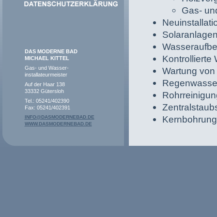
Gas- un
Neuinstallat
Solaranlage
Wasseraufbe
DAS MODERNE BAD
Kontrolliert
MICHAEL KITTEL
Gas- und Wasser-
Wartung von
installateurmeister
Regenwasse
Auf der Haar 138
33332 Gütersloh
Rohrreinigun
Tel.: 05241/402390
Zentralstau
Fax: 05241/402391
Kernbohrung
INFO@DASMODERNEBAD.DE
WWW.DASMODERNEBAD.DE